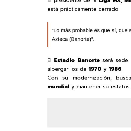
El presidente de la
Liga MX
,
Mi
está prácticamente cerrado:
“Lo más probable es que sí, que s
Azteca (Banorte)”.
El
Estadio Banorte
será sede
albergar los de
1970
y
1986
.
Con su modernización, bus
mundial
y mantener su estatu