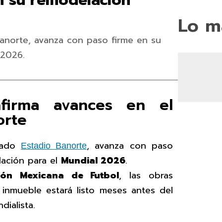
n su remodelación
Lo m
Banorte, avanza con paso firme en su
 2026.
nfirma avances en el
orte
amado
, avanza con paso
Estadio Banorte
ación para el
Mundial 2026
.
ión Mexicana de Futbol
, las obras
inmueble estará listo meses antes del
dialista.