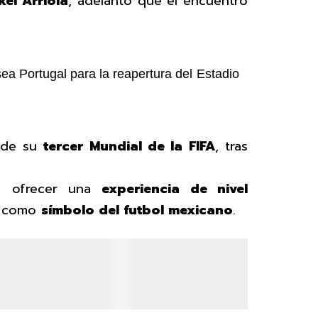
kel Arriola
, adelantó que el encuentro
ea Portugal para la reapertura del Estadio
 de su
tercer Mundial de la FIFA
, tras
ca ofrecer una
experiencia de nivel
s como
símbolo del futbol mexicano
.