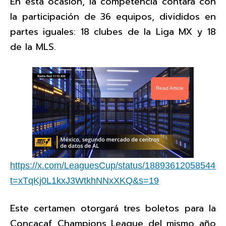
En esta ocasión, la competencia contará con
la participación de 36 equipos, divididos en
partes iguales: 18 clubes de la Liga MX y 18
de la MLS.
Read Article
https://x.com/LeaguesCup/status/188936120585440
t=xTqKj0L1kxJ3WtkhNNxXKQ&s=19
Este certamen otorgará tres boletos para la
Concacaf Champions League del mismo año