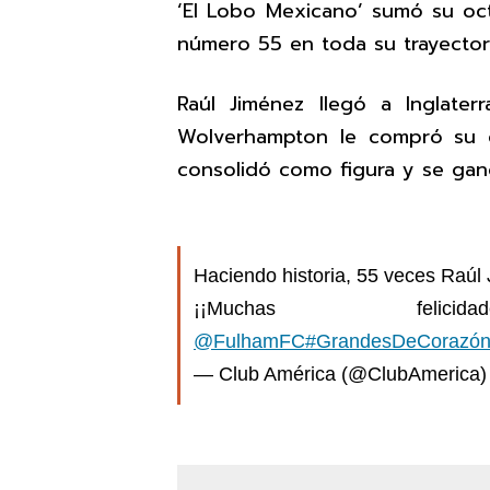
‘El Lobo Mexicano’ sumó su oc
número 55 en toda su trayectoria
Raúl Jiménez llegó a Inglate
Wolverhampton le compró su c
consolidó como figura y se ganó
Haciendo historia, 55 veces Raúl
¡¡Muchas felicid
@FulhamFC
#GrandesDeCorazó
— Club América (@ClubAmerica