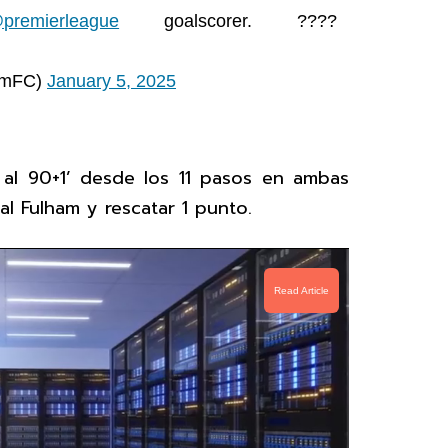
premierleague
goalscorer. ????
hamFC)
January 5, 2025
 al 90+1’ desde los 11 pasos en ambas
al Fulham y rescatar 1 punto.
Read Article