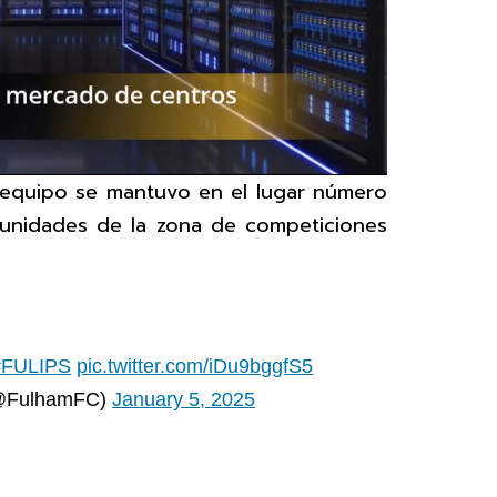
u equipo se mantuvo en el lugar número
5 unidades de la zona de competiciones
#FULIPS
pic.twitter.com/iDu9bggfS5
(@FulhamFC)
January 5, 2025