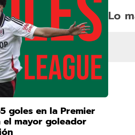
Lo m
55 goles en la Premier
n el mayor goleador
ción