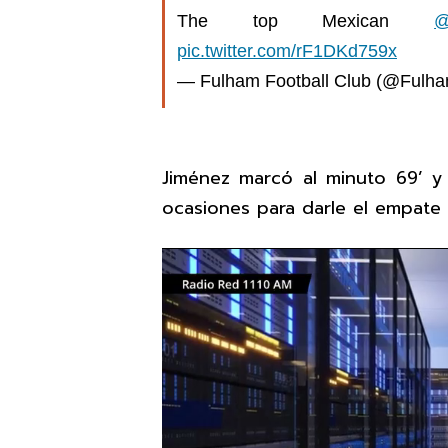
The top Mexican
@
pic.twitter.com/rF1DKd759x
— Fulham Football Club (@Ful
Jiménez marcó al minuto 69’ y
ocasiones para darle el empate 