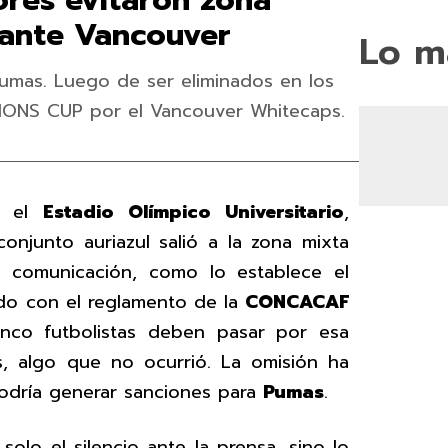
ores evitaron zona
n ante Vancouver
Lo m
umas. Luego de ser eliminados en los
ONS CUP por el Vancouver Whitecaps.
n el
Estadio Olímpico Universitario
,
onjunto auriazul salió a la zona mixta
 comunicación, como lo establece el
do con el reglamento de la
CONCACAF
inco futbolistas deben pasar por esa
s, algo que no ocurrió. La omisión ha
odría generar sanciones para
Pumas
.
solo el silencio ante la prensa, sino lo