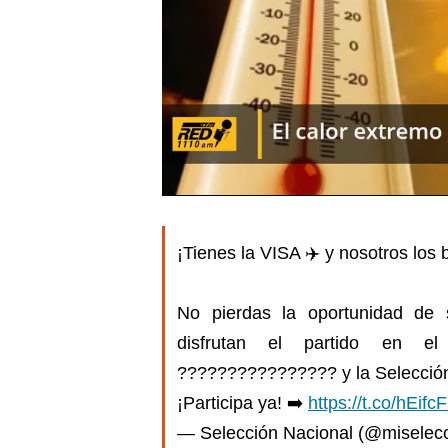
¡Tienes la VISA ✈️ y nosotros los 
No pierdas la oportunidad de 
disfrutan el partido en e
???????????????? y la Selección
¡Participa ya! ➡️
https://t.co/hEif
— Selección Nacional (@miselec