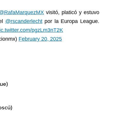
@RafaMarquezMX
visitó, platicó y estuvo
del
@rscanderlecht
por la Europa League.
ic.twitter.com/pgzLm3nT2K
cionmx)
February 20, 2025
ue)
oscú)