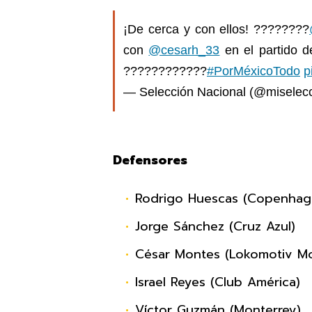
¡De cerca y con ellos! ????????
con
@cesarh_33
en el partido 
????????????
#PorMéxicoTodo
p
— Selección Nacional (@miselec
Defensores
Rodrigo Huescas (Copenhag
Jorge Sánchez (Cruz Azul)
César Montes (Lokomotiv M
Israel Reyes (Club América)
Víctor Guzmán (Monterrey)