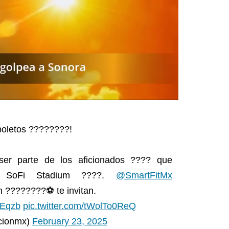
boletos ????️????️!
ser parte de los aficionados ???? que
l SoFi Stadium ????️.
@SmartFitMx
 ????????⚽️ te invitan.
cFEqzb
pic.twitter.com/tWolTo0ReQ
cionmx)
February 23, 2025