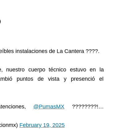
)
creíbles instalaciones de La Cantera ????.
e, nuestro cuerpo técnico estuvo en la
cambió puntos de vista y presenció el
tenciones,
@PumasMX
????????!…
cionmx)
February 19, 2025