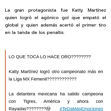
La gran protagonista fue Katty Martínez
quien logró el agónico gol que empató el
global y quien además acertó el primer tiro
en la tanda de los penaltis.
LO QUE TOCA LO HACE ORO????????
Katty Martínez logró otro campeonato más en
la Liga MX Femenil????????????
La delantera mexicana ha salido campeona
con Tigres, América y ahora con
Rayadas????????Ⓜ️
#TeDaMásEmociones