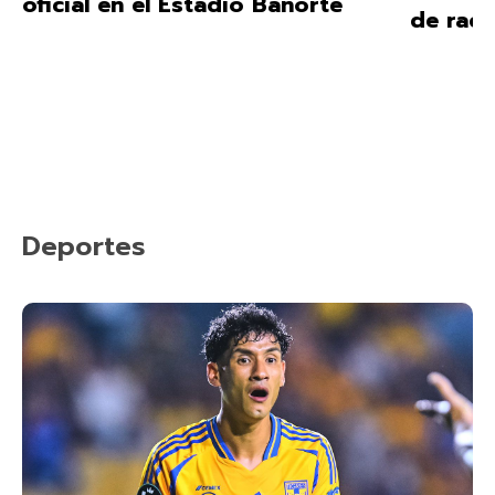
oficial en el Estadio Banorte
de raci
Deportes