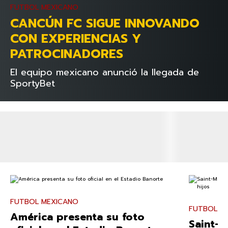
FUTBOL MEXICANO
CANCÚN FC SIGUE INNOVANDO
CON EXPERIENCIAS Y
PATROCINADORES
El equipo mexicano anunció la llegada de
SportyBet
FUTBOL MEXICANO
FUTBOL M
América presenta su foto
Saint-