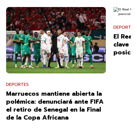
DEPORTES
El Real
clave a
posici
DEPORTES
Marruecos mantiene abierta la
polémica: denunciará ante FIFA
el retiro de Senegal en la Final
de la Copa Africana